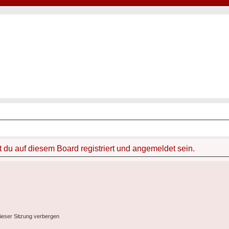
Hot50s-Forum
Kustoms · Hot Rods · Oldtimer
du auf diesem Board registriert und angemeldet sein.
ieser Sitzung verbergen