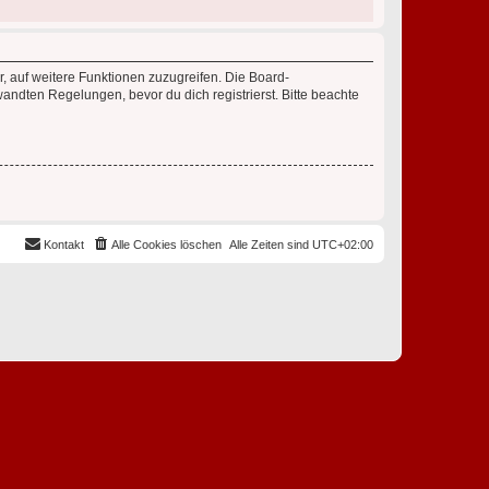
r, auf weitere Funktionen zuzugreifen. Die Board-
ndten Regelungen, bevor du dich registrierst. Bitte beachte
Kontakt
Alle Cookies löschen
Alle Zeiten sind
UTC+02:00