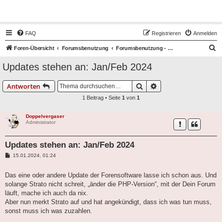
Hot50s-Forum
FAQ
Registrieren
Anmelden
S
Foren-Übersicht
Forumsbenutzung
Forumsbenutzung - BITTE ZUERST LESEN!
u
Updates stehen an: Jan/Feb 2024
c
h
Suche
Erweiterte Suche
Antworten
e
1 Beitrag • Seite
1
von
1
Doppelvergaser
Administrator
Updates stehen an: Jan/Feb 2024
B
15.01.2024, 01:24
e
i
t
Das eine oder andere Update der Forensoftware lasse ich schon aus. Und
r
solange Strato nicht schreit, „änder die PHP-Version“, mit der Dein Forum
a
g
läuft, mache ich auch da nix.
Aber nun merkt Strato auf und hat angekündigt, dass ich was tun muss,
sonst muss ich was zuzahlen.