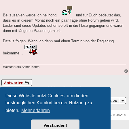
Bei zuzahlen werde ich hellhörig
und für Euch bedeutet das,
dass es in diesem Monat noch ein paar Tage ohne Forum geben wird.
Leider sind diese Updates schon so oft in die Hose gegangen und waren
dann mit längeren Pausen garniert…
Details folgen. Wenn ich denn mal einen Termin von der Regierung
bekomme…
Halbstarkers Admin-Konto
Antworten
1 Beitrag • Seite
1
von
1
Diese Website nutzt Cookies, um dir den
Gehe zu
bestmöglichen Komfort bei der Nutzung zu
bieten.
Mehr erfahren
Foren-Übersicht
Alle Zeiten sind
UTC+02:00
Verstanden!
Powered by
phpBB
® Forum Software © phpBB Limited