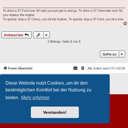
To drive a 37 Ford over 50 mph you just get in and go. To drive a 37 Chevrolet over 50,
you replace the engine.
To quickly stop a 37 Chevy, you hit the brakes. To quickly stop a 37 Ford, you hit a tree.
Antworten
1 Beitrag • Seite
1
von
1
Gehe zu
Foren-Übersicht
Alle Zeiten sind
UTC+02:00
Powered by
phpBB
® Forum Software © phpBB Limited
Diese Website nutzt Cookies, um dir den
Deutsche Übersetzung durch
phpBB.de
Datenschutz
|
Nutzungsbedingungen
bestmöglichen Komfort bei der Nutzung zu
bieten.
Mehr erfahren
Verstanden!