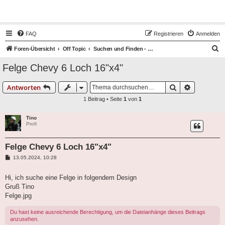
Hot50s-Forum
FAQ
Registrieren
Anmelden
S
Foren-Übersicht
Off Topic
Suchen und Finden - Off Topic - alles andere
u
Felge Chevy 6 Loch 16"x4"
c
h
Suche
Erweiterte
Antworten
e
1 Beitrag • Seite
1
von
1
Tino
Profi
Felge Chevy 6 Loch 16"x4"
B
13.05.2024, 10:28
e
i
t
Hi, ich suche eine Felge in folgendem Design
r
Gruß Tino
a
g
Felge.jpg
Du hast keine ausreichende Berechtigung, um die Dateianhänge dieses Beitrags
anzusehen.