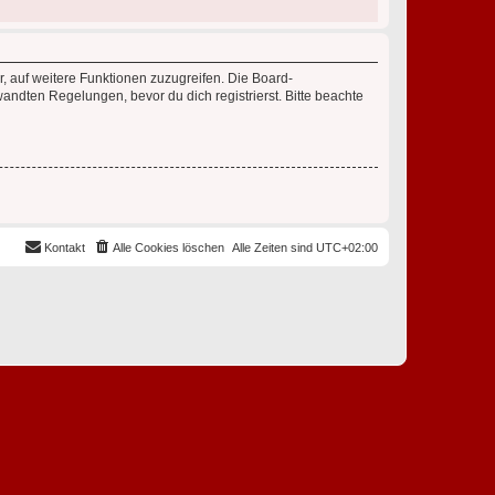
r, auf weitere Funktionen zuzugreifen. Die Board-
ndten Regelungen, bevor du dich registrierst. Bitte beachte
Kontakt
Alle Cookies löschen
Alle Zeiten sind
UTC+02:00