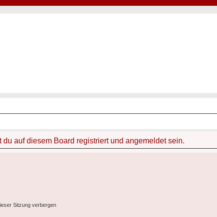
Hot50s-Forum
Kustoms · Hot Rods · Oldtimer
du auf diesem Board registriert und angemeldet sein.
ieser Sitzung verbergen